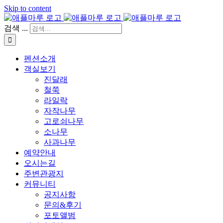
Skip to content
검색 ...
펜션소개
객실보기
진달래
철쭉
라일락
자작나무
고로쇠나무
소나무
사과나무
예약안내
오시는길
주변관광지
커뮤니티
공지사항
문의&후기
포토앨범