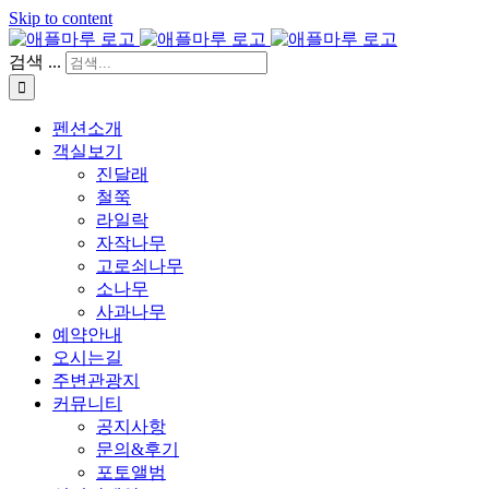
Skip to content
검색 ...
펜션소개
객실보기
진달래
철쭉
라일락
자작나무
고로쇠나무
소나무
사과나무
예약안내
오시는길
주변관광지
커뮤니티
공지사항
문의&후기
포토앨범